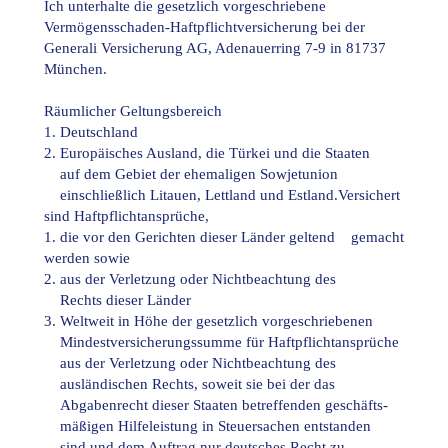
Ich unterhalte die gesetzlich vorgeschriebene
Vermögensschaden-Haftpflichtversicherung bei der
Generali Versicherung AG, Adenauerring 7-9 in 81737
München.
Räumlicher Geltungsbereich
1. Deutschland
2. Europäisches Ausland, die Türkei und die Staaten
2.
auf dem Gebiet der ehemaligen Sowjetunion
2.
einschließlich Litauen, Lettland und Estland.
Versichert
sind Haftpflichtansprüche,
1. die vor den Gerichten dieser Länder geltend
2.
gemacht
werden sowie
2. aus der Verletzung oder Nichtbeachtung des
2.
Rechts dieser Länder
3. Weltweit in Höhe der gesetzlich vorgeschriebenen
2.
Mindestversicherungssumme für Haftpflichtansprüche
2.
aus der Verletzung oder Nichtbeachtung des
2.
ausländischen Rechts, soweit sie bei der das
2.
Abgabenrecht dieser Staaten betreffenden geschäfts-
2.
mäßigen Hilfeleistung in Steuersachen entstanden
2.
sind und dem Auftrag nur deutsches Recht zu